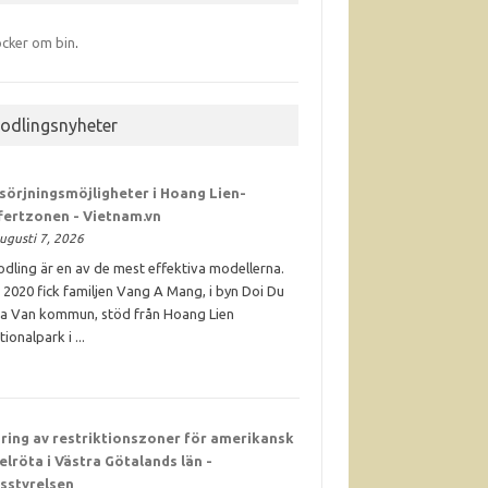
cker om bin
.
iodlingsnyheter
sörjningsmöjligheter i Hoang Lien-
fertzonen - Vietnam.vn
ugusti 7, 2026
odling är en av de mest effektiva modellerna.
 2020 fick familjen Vang A Mang, i byn Doi Du
Ta Van kommun, stöd från Hoang Lien
tionalpark i ...
ring av restriktionszoner för amerikansk
elröta i Västra Götalands län -
sstyrelsen