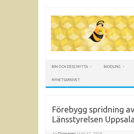
Hoppa
till
innehåll
BIN OCH DESS NYTTA
BIODLING
NYHETSARKIVET
Förebygg spridning av 
Länsstyrelsen Uppsal
Av
Dronaren
|
juni 12, 2026