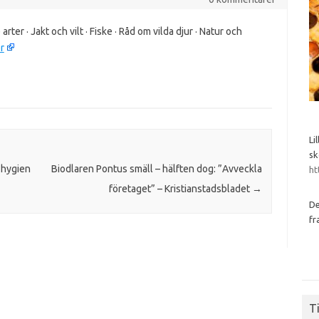
rter · Jakt och vilt · Fiske · Råd om vilda djur · Natur och
r
Li
sk
 hygien
Biodlaren Pontus smäll – hälften dog: ”Avveckla
ht
företaget” – Kristianstadsbladet
→
De
fr
Ti