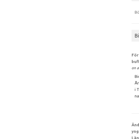
Bö
B
För
buf
on a
Bi
År
i 
na
Änd
yng
Län