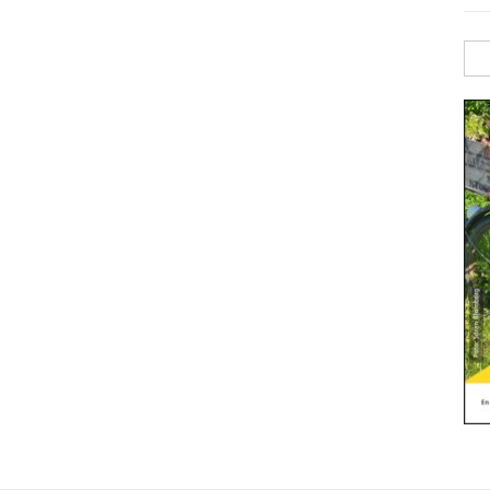
Sök
efte