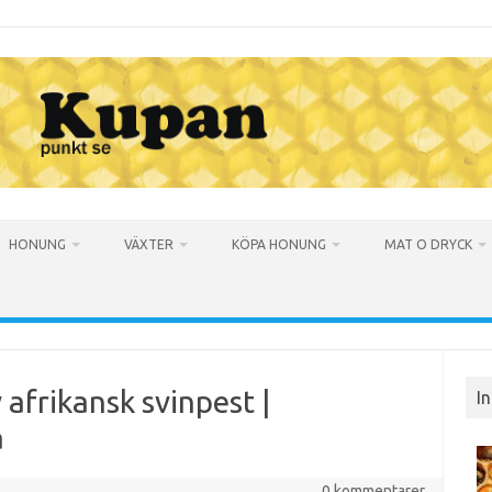
HONUNG
VÄXTER
KÖPA HONUNG
MAT O DRYCK
afrikansk svinpest |
I
a
0 kommentarer