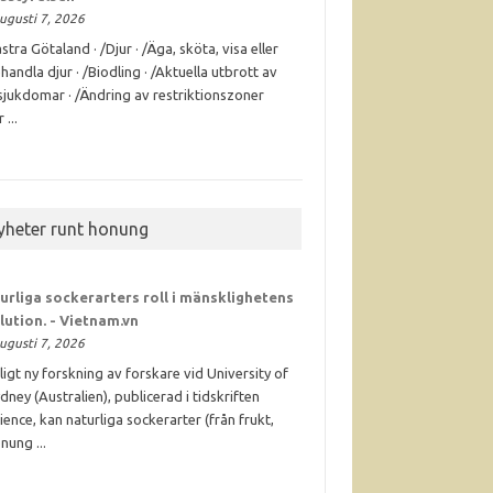
ugusti 7, 2026
stra Götaland · /Djur · /Äga, sköta, visa eller
handla djur · /Biodling · /Aktuella utbrott av
sjukdomar · /Ändring av restriktionszoner
 ...
yheter runt honung
urliga sockerarters roll i mänsklighetens
lution. - Vietnam.vn
ugusti 7, 2026
ligt ny forskning av forskare vid University of
dney (Australien), publicerad i tidskriften
ience, kan naturliga sockerarter (från frukt,
nung ...