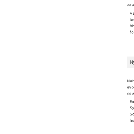
on a
Vä
be
bi
för
N
Nat
evo
on a
En
Sy
Sc
ho