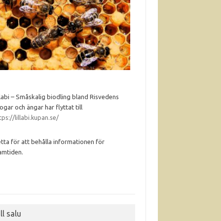
llabi – Småskalig biodling bland Risvedens
ogar och ängar har flyttat till
tps://lillabi.kupan.se/
tta för att behålla informationen för
amtiden.
ll salu