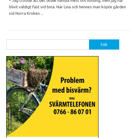
– Jag trodde att det skulle handla mest om honung, men jag har
blivit väldigt fäst vid bina. När Lina och hennes man köpte gården
vid Norra Kroken ...
Sök
efter: