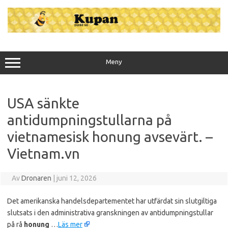
Hoppa
till
innehåll
Meny
USA sänkte
antidumpningstullarna på
vietnamesisk honung avsevärt. –
Vietnam.vn
Av
Dronaren
|
juni 12, 2026
Det amerikanska handelsdepartementet har utfärdat sin slutgiltiga
slutsats i den administrativa granskningen av antidumpningstullar
på rå
honung
…
Läs mer