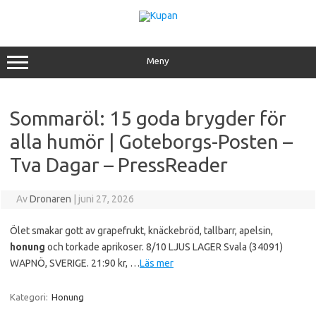
Hoppa
till
innehåll
Meny
Sommaröl: 15 goda brygder för
alla humör | Goteborgs-Posten –
Tva Dagar – PressReader
Av
Dronaren
|
juni 27, 2026
Ölet smakar gott av grapefrukt, knäckebröd, tallbarr, apelsin,
honung
och torkade aprikoser. 8/10 LJUS LAGER Svala (34091)
WAPNÖ, SVERIGE. 21:90 kr, …
Läs mer
Kategori:
Honung