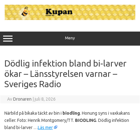
Hoppa
till
innehåll
Meny
Dödlig infektion bland bi-larver
ökar – Länsstyrelsen varnar –
Sveriges Radio
Av
Dronaren
|
juli 8, 2026
Närbild på bikaka täckt av bin i
biodling
. Honung syns i vaxkakans
celler. Foto: Henrik Montgomery/TT.
BIODLING
. Dödlig infektion
bland bi-larver …
Läs mer