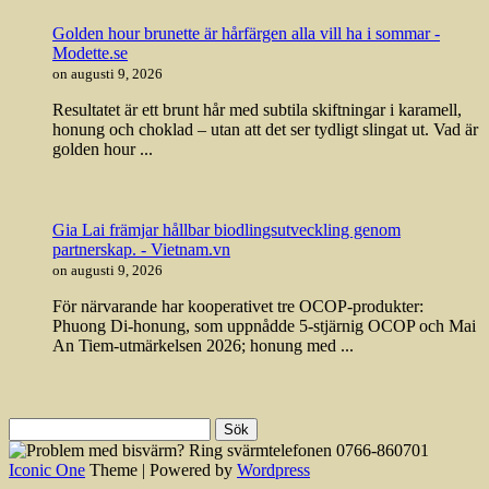
Golden hour brunette är hårfärgen alla vill ha i sommar -
Modette.se
on augusti 9, 2026
Resultatet är ett brunt hår med subtila skiftningar i karamell,
honung och choklad – utan att det ser tydligt slingat ut. Vad är
golden hour ...
Gia Lai främjar hållbar biodlingsutveckling genom
partnerskap. - Vietnam.vn
on augusti 9, 2026
För närvarande har kooperativet tre OCOP-produkter:
Phuong Di-honung, som uppnådde 5-stjärnig OCOP och Mai
An Tiem-utmärkelsen 2026; honung med ...
Sök
efter:
Iconic One
Theme | Powered by
Wordpress