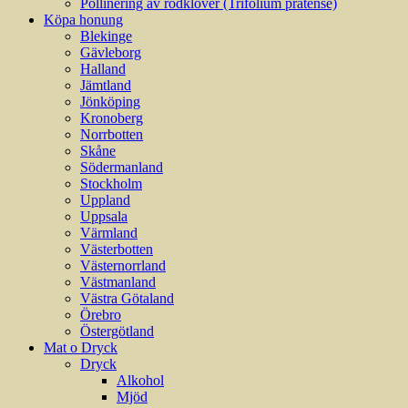
Pollinering av rödklöver (Trifolium pratense)
Köpa honung
Blekinge
Gävleborg
Halland
Jämtland
Jönköping
Kronoberg
Norrbotten
Skåne
Södermanland
Stockholm
Uppland
Uppsala
Värmland
Västerbotten
Västernorrland
Västmanland
Västra Götaland
Örebro
Östergötland
Mat o Dryck
Dryck
Alkohol
Mjöd