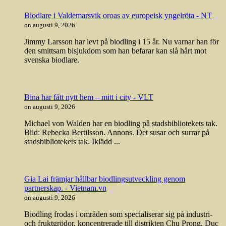
Biodlare i Valdemarsvik oroas av europeisk yngelröta - NT
on augusti 9, 2026
Jimmy Larsson har levt på biodling i 15 år. Nu varnar han för
den smittsam bisjukdom som han befarar kan slå hårt mot
svenska biodlare.
Bina har fått nytt hem – mitt i city - VLT
on augusti 9, 2026
Michael von Walden har en biodling på stadsbibliotekets tak.
Bild: Rebecka Bertilsson. Annons. Det susar och surrar på
stadsbibliotekets tak. Iklädd ...
Gia Lai främjar hållbar biodlingsutveckling genom
partnerskap. - Vietnam.vn
on augusti 9, 2026
Biodling frodas i områden som specialiserar sig på industri-
och fruktgrödor, koncentrerade till distrikten Chu Prong, Duc