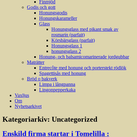
Finmjöd
Godis och gott
Honungsgodis
Honungskarameller
Glass
Honungsglass med pikant smak av
rosmarin (parfait)
Körsbärsglass (parfait)
Honungsglass 1
honungsglass 2
Honung- och balsamicomarinerade jordgubbar
Maträtter
Entrecôte med honung och porterstekt rödlök
Spagettisås med honung
Bröd o bakverk
Limpa i långpanna
Lingonpepperkaka
Vaxljus
Om
Nyhetsarkivet
Kategoriarkiv:
Uncategorized
Enskild firma startar i Tomelilla :