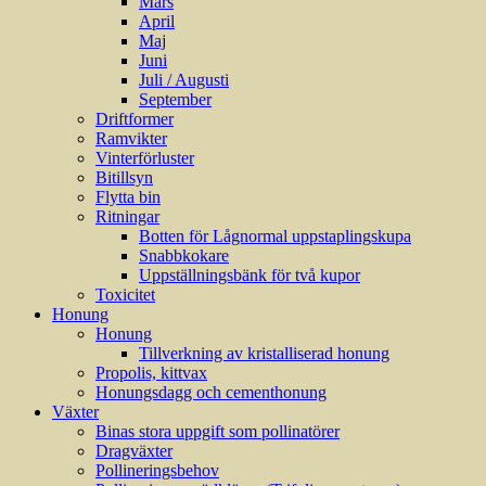
Mars
April
Maj
Juni
Juli / Augusti
September
Driftformer
Ramvikter
Vinterförluster
Bitillsyn
Flytta bin
Ritningar
Botten för Lågnormal uppstaplingskupa
Snabbkokare
Uppställningsbänk för två kupor
Toxicitet
Honung
Honung
Tillverkning av kristalliserad honung
Propolis, kittvax
Honungsdagg och cementhonung
Växter
Binas stora uppgift som pollinatörer
Dragväxter
Pollineringsbehov