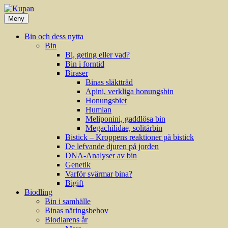
Hoppa
till
Meny
innehåll
Bin och dess nytta
Bin
Bi, geting eller vad?
Bin i forntid
Biraser
Binas släktträd
Apini, verkliga honungsbin
Honungsbiet
Humlan
Meliponini, gaddlösa bin
Megachilidae, solitärbin
Bistick – Kroppens reaktioner på bistick
De lefvande djuren på jorden
DNA-Analyser av bin
Genetik
Varför svärmar bina?
Bigift
Biodling
Bin i samhälle
Binas näringsbehov
Biodlarens år