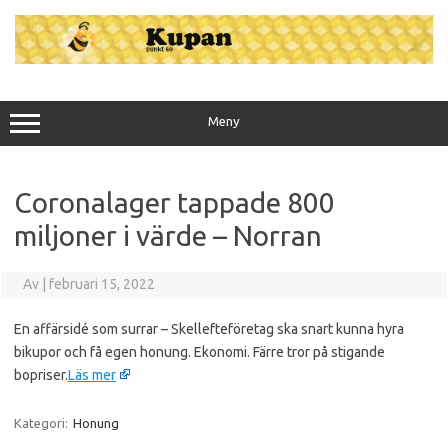
Hoppa
till
innehåll
Meny
Coronalager tappade 800
miljoner i värde – Norran
Av
|
februari 15, 2022
En affärsidé som surrar – Skellefteföretag ska snart kunna hyra
bikupor och få egen honung. Ekonomi. Färre tror på stigande
bopriser.
Läs mer
Kategori:
Honung