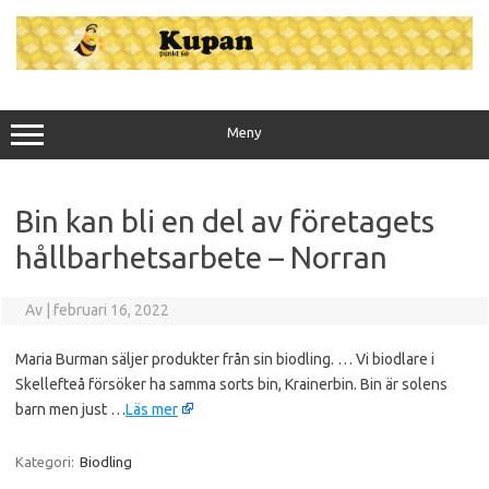
Hoppa
till
innehåll
Meny
Bin kan bli en del av företagets
hållbarhetsarbete – Norran
Av
|
februari 16, 2022
Maria Burman säljer produkter från sin biodling. … Vi biodlare i
Skellefteå försöker ha samma sorts bin, Krainerbin. Bin är solens
barn men just …
Läs mer
Kategori:
Biodling