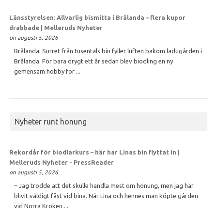
Länsstyrelsen: Allvarlig bismitta i Brålanda – flera kupor
drabbade | Melleruds Nyheter
on augusti 5, 2026
Brålanda: Surret från tusentals bin fyller luften bakom ladugården i
Brålanda. För bara drygt ett år sedan blev biodling en ny
gemensam hobby för ...
Nyheter runt honung
Rekordår för biodlarkurs – här har Linas bin flyttat in |
Melleruds Nyheter - PressReader
on augusti 5, 2026
– Jag trodde att det skulle handla mest om honung, men jag har
blivit väldigt fäst vid bina. När Lina och hennes man köpte gården
vid Norra Kroken ...