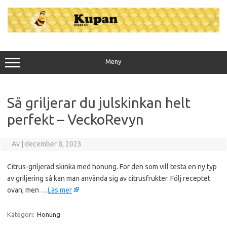
Hoppa
till
innehåll
Meny
Så griljerar du julskinkan helt
perfekt – VeckoRevyn
Av
|
december 8, 2023
Citrus-griljerad skinka med honung. För den som vill testa en ny typ
av griljering så kan man använda sig av citrusfrukter. Följ receptet
ovan, men …
Läs mer
Kategori:
Honung