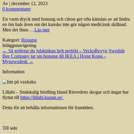
Av
|
december 12, 2023
0 kommentarer
En varm dryck med honung och citron ger ofta känslan av att lindra
en öm hals även om det kanske inte gör någon medicinsk skillnad.
Men det finns …
Läs mer
Kategori:
Honung
Inläggsnavigering
←
Så griljerar du julskinkan helt perfekt – VeckoRevyn
Swedish
Bee Company tar sin honung till IKEA i Hong Kong –
Mynewsdesk
→
Information
Lillabi – Småskalig biodling bland Risvedens skogar och ängar har
flyttat till
https://lillabi.kupan.se/
Detta för att behålla informationen för framtiden.
Till salu