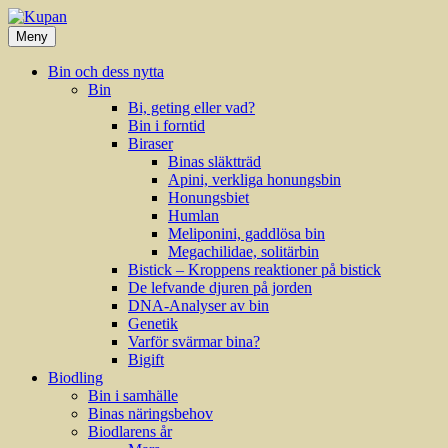
Hoppa
till
Meny
innehåll
Bin och dess nytta
Bin
Bi, geting eller vad?
Bin i forntid
Biraser
Binas släktträd
Apini, verkliga honungsbin
Honungsbiet
Humlan
Meliponini, gaddlösa bin
Megachilidae, solitärbin
Bistick – Kroppens reaktioner på bistick
De lefvande djuren på jorden
DNA-Analyser av bin
Genetik
Varför svärmar bina?
Bigift
Biodling
Bin i samhälle
Binas näringsbehov
Biodlarens år