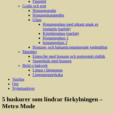
Finmjöd
Godis och gott
Honungsgodis
Honungskarameller
Glass
Honungsglass med pikant smak av
rosmarin (parfait)
Körsbärsglass (parfait)
Honungsglass 1
honungsglass 2
Honung- och balsamicomarinerade jordgubbar
Maträtter
Entrecôte med honung och porterstekt rödlök
Spagettisås med honung
Bröd o bakverk
Limpa i långpanna
Lingonpepperkaka
Vaxljus
Om
Nyhetsarkivet
5 huskurer som lindrar förkylningen –
Metro Mode