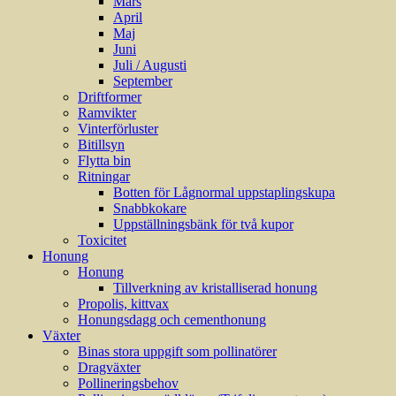
Mars
April
Maj
Juni
Juli / Augusti
September
Driftformer
Ramvikter
Vinterförluster
Bitillsyn
Flytta bin
Ritningar
Botten för Lågnormal uppstaplingskupa
Snabbkokare
Uppställningsbänk för två kupor
Toxicitet
Honung
Honung
Tillverkning av kristalliserad honung
Propolis, kittvax
Honungsdagg och cementhonung
Växter
Binas stora uppgift som pollinatörer
Dragväxter
Pollineringsbehov