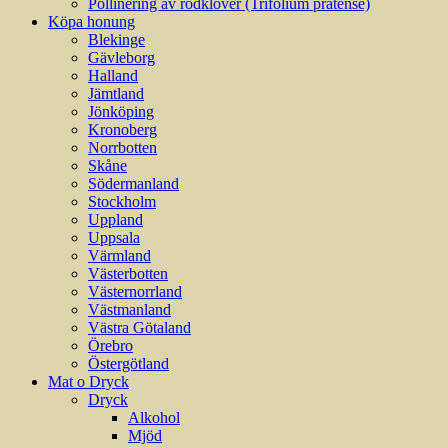
Pollinering av rödklöver (Trifolium pratense)
Köpa honung
Blekinge
Gävleborg
Halland
Jämtland
Jönköping
Kronoberg
Norrbotten
Skåne
Södermanland
Stockholm
Uppland
Uppsala
Värmland
Västerbotten
Västernorrland
Västmanland
Västra Götaland
Örebro
Östergötland
Mat o Dryck
Dryck
Alkohol
Mjöd