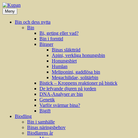
Hoppa
till
Meny
innehåll
Bin och dess nytta
Bin
Bi, geting eller vad?
Bin i forntid
Biraser
Binas släktträd
Apini, verkliga honungsbin
Honungsbiet
Humlan
Meliponini, gaddlösa bin
Megachilidae, solitärbin
Bistick – Kroppens reaktioner på bistick
De lefvande djuren på jorden
DNA-Analyser av bin
Genetik
Varför svärmar bina?
Bigift
Biodling
Bin i samhälle
Binas näringsbehov
Biodlarens år