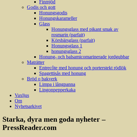
Finmjöd
Godis och gott
Honungsgodis
Honungskarameller
Glass
Honungsglass med pikant smak av
rosmarin (parfait)
Körsbärsglass (parfait)
Honungsglass 1
honungsglass 2
Honung- och balsamicomarinerade jordgubbar
Maträtter
Entrecôte med honung och porterstekt rödlök
Spagettisås med honung
Bröd o bakverk
Limpa i långpanna
Lingonpepperkaka
Vaxljus
Om
Nyhetsarkivet
Starka, dyra men goda nyheter –
PressReader.com