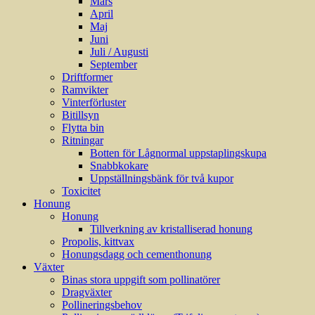
Mars
April
Maj
Juni
Juli / Augusti
September
Driftformer
Ramvikter
Vinterförluster
Bitillsyn
Flytta bin
Ritningar
Botten för Lågnormal uppstaplingskupa
Snabbkokare
Uppställningsbänk för två kupor
Toxicitet
Honung
Honung
Tillverkning av kristalliserad honung
Propolis, kittvax
Honungsdagg och cementhonung
Växter
Binas stora uppgift som pollinatörer
Dragväxter
Pollineringsbehov