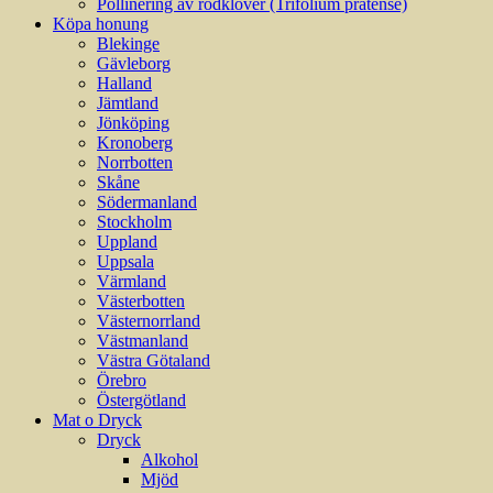
Pollinering av rödklöver (Trifolium pratense)
Köpa honung
Blekinge
Gävleborg
Halland
Jämtland
Jönköping
Kronoberg
Norrbotten
Skåne
Södermanland
Stockholm
Uppland
Uppsala
Värmland
Västerbotten
Västernorrland
Västmanland
Västra Götaland
Örebro
Östergötland
Mat o Dryck
Dryck
Alkohol
Mjöd