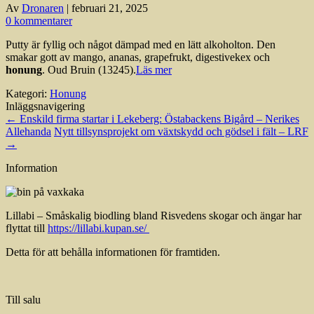
Av
Dronaren
|
februari 21, 2025
0 kommentarer
Putty är fyllig och något dämpad med en lätt alkoholton. Den
smakar gott av mango, ananas, grapefrukt, digestivekex och
honung
. Oud Bruin (13245).
Läs mer
Kategori:
Honung
Inläggsnavigering
←
Enskild firma startar i Lekeberg: Östabackens Bigård – Nerikes
Allehanda
Nytt tillsynsprojekt om växtskydd och gödsel i fält – LRF
→
Information
Lillabi – Småskalig biodling bland Risvedens skogar och ängar har
flyttat till
https://lillabi.kupan.se/
Detta för att behålla informationen för framtiden.
Till salu