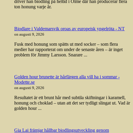
driver han biodling på heltid i Ölme där han producerar flera
ton honung varje år.
Biodlare i Valdemarsvik oroas av europeisk yngelröta - NT
on augusti 9, 2026
Fusk med honung som spätts ut med socker – som flera
medier har rapporterat om under de senaste åren – är inget
problem för Jimmy Larsson. Snarare ...
Golden hour brunette är hårfärgen alla vill ha i sommar -
Modette.se
on augusti 9, 2026
Resultatet är ett brunt hår med subtila skiftningar i karamell,
honung och choklad – utan att det ser tydligt slingat ut. Vad är
golden hour ...
Gia Lai främjar hållbar biodlingsutveckling genom