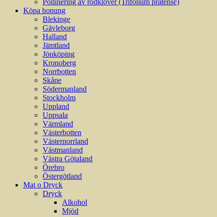
Pollinering av rödklöver (Trifolium pratense)
Köpa honung
Blekinge
Gävleborg
Halland
Jämtland
Jönköping
Kronoberg
Norrbotten
Skåne
Södermanland
Stockholm
Uppland
Uppsala
Värmland
Västerbotten
Västernorrland
Västmanland
Västra Götaland
Örebro
Östergötland
Mat o Dryck
Dryck
Alkohol
Mjöd