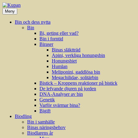
Hoppa
till
Meny
innehåll
Bin och dess nytta
Bin
Bi, geting eller vad?
Bin i forntid
Biraser
Binas släktträd
Apini, verkliga honungsbin
Honungsbiet
Humlan
Meliponini, gaddlösa bin
Megachilidae, solitärbin
Bistick – Kroppens reaktioner på bistick
De lefvande djuren på jorden
DNA-Analyser av bin
Genetik
Varför svärmar bina?
Bigift
Biodling
Bin i samhälle
Binas näringsbehov
Biodlarens år