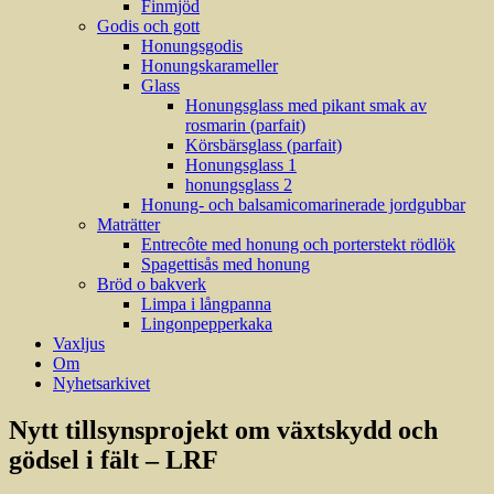
Finmjöd
Godis och gott
Honungsgodis
Honungskarameller
Glass
Honungsglass med pikant smak av
rosmarin (parfait)
Körsbärsglass (parfait)
Honungsglass 1
honungsglass 2
Honung- och balsamicomarinerade jordgubbar
Maträtter
Entrecôte med honung och porterstekt rödlök
Spagettisås med honung
Bröd o bakverk
Limpa i långpanna
Lingonpepperkaka
Vaxljus
Om
Nyhetsarkivet
Nytt tillsynsprojekt om växtskydd och
gödsel i fält – LRF