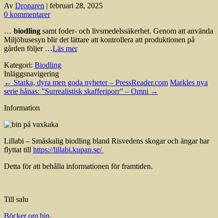
Av
Dronaren
|
februari 28, 2025
0 kommentarer
…
biodling
samt foder- och livsmedelssäkerhet. Genom att använda
Miljöhusesyn blir det lättare att kontrollera att produktionen på
gården följer …
Läs mer
Kategori:
Biodling
Inläggsnavigering
←
Starka, dyra men goda nyheter – PressReader.com
Markles nya
serie hånas: ”Surrealistisk skafferiporr” – Omni
→
Information
Lillabi – Småskalig biodling bland Risvedens skogar och ängar har
flyttat till
https://lillabi.kupan.se/
Detta för att behålla informationen för framtiden.
Till salu
Böcker om bin
.