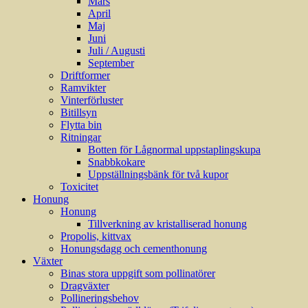
Mars
April
Maj
Juni
Juli / Augusti
September
Driftformer
Ramvikter
Vinterförluster
Bitillsyn
Flytta bin
Ritningar
Botten för Lågnormal uppstaplingskupa
Snabbkokare
Uppställningsbänk för två kupor
Toxicitet
Honung
Honung
Tillverkning av kristalliserad honung
Propolis, kittvax
Honungsdagg och cementhonung
Växter
Binas stora uppgift som pollinatörer
Dragväxter
Pollineringsbehov