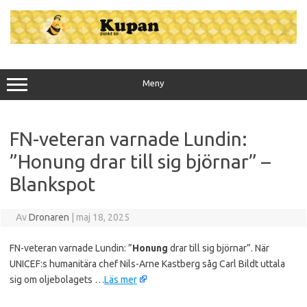
Hoppa
till
innehåll
Meny
FN-veteran varnade Lundin:
”Honung drar till sig björnar” –
Blankspot
Av
Dronaren
|
maj 18, 2025
FN-veteran varnade Lundin: ”
Honung
drar till sig björnar”. När
UNICEF:s humanitära chef Nils-Arne Kastberg såg Carl Bildt uttala
sig om oljebolagets …
Läs mer