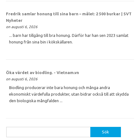
Fredrik samlar
honung
till sina barn – målet: 2 500 burkar | SVT
Nyheter
on augusti 6, 2026
... barn har tillgång till bra honung. Därför har han sen 2023 samlat
honung från sina bin i kökskällaren.
Öka värdet av biodling. - Vietnam.vn
on augusti 6, 2026
Biodling producerar inte bara honung och många andra
ekonomiskt värdefulla produkter, utan bidrar också till att skydda
den biologiska mångfalden ...
Sök
efter: