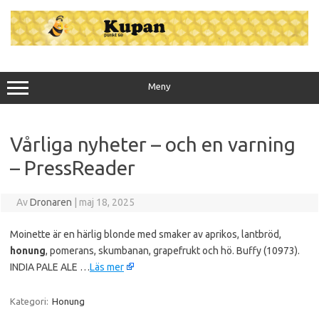
Hoppa
till
innehåll
Meny
Vårliga nyheter – och en varning
– PressReader
Av
Dronaren
|
maj 18, 2025
Moinette är en härlig blonde med smaker av aprikos, lantbröd,
honung
, pomerans, skumbanan, grapefrukt och hö. Buffy (10973).
INDIA PALE ALE …
Läs mer
Kategori:
Honung