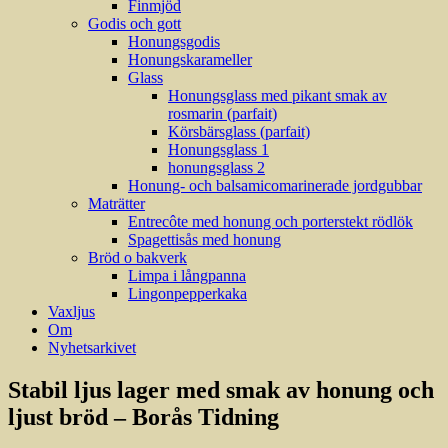
Finmjöd
Godis och gott
Honungsgodis
Honungskarameller
Glass
Honungsglass med pikant smak av
rosmarin (parfait)
Körsbärsglass (parfait)
Honungsglass 1
honungsglass 2
Honung- och balsamicomarinerade jordgubbar
Maträtter
Entrecôte med honung och porterstekt rödlök
Spagettisås med honung
Bröd o bakverk
Limpa i långpanna
Lingonpepperkaka
Vaxljus
Om
Nyhetsarkivet
Stabil ljus lager med smak av honung och
ljust bröd – Borås Tidning