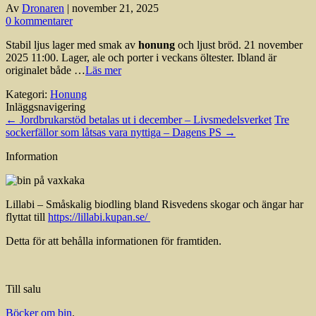
Av
Dronaren
|
november 21, 2025
0 kommentarer
Stabil ljus lager med smak av
honung
och ljust bröd. 21 november
2025 11:00. Lager, ale och porter i veckans öltester. Ibland är
originalet både …
Läs mer
Kategori:
Honung
Inläggsnavigering
←
Jordbrukarstöd betalas ut i december – Livsmedelsverket
Tre
sockerfällor som låtsas vara nyttiga – Dagens PS
→
Information
Lillabi – Småskalig biodling bland Risvedens skogar och ängar har
flyttat till
https://lillabi.kupan.se/
Detta för att behålla informationen för framtiden.
Till salu
Böcker om bin
.