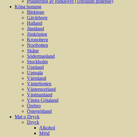
Pollinering av rödklöver (Trifolium pratense)
Köpa honung
Blekinge
Gävleborg
Halland
Jämtland
Jönköping
Kronoberg
Norrbotten
Skåne
Södermanland
Stockholm
Uppland
Uppsala
Värmland
Västerbotten
Västernorrland
Västmanland
Västra Götaland
Örebro
Östergötland
Mat o Dryck
Dryck
Alkohol
Mjöd