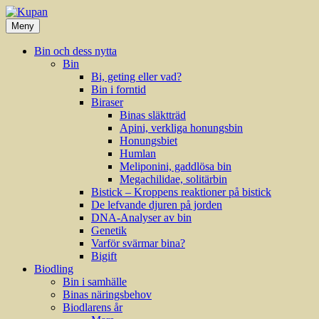
Hoppa
till
Meny
innehåll
Bin och dess nytta
Bin
Bi, geting eller vad?
Bin i forntid
Biraser
Binas släktträd
Apini, verkliga honungsbin
Honungsbiet
Humlan
Meliponini, gaddlösa bin
Megachilidae, solitärbin
Bistick – Kroppens reaktioner på bistick
De lefvande djuren på jorden
DNA-Analyser av bin
Genetik
Varför svärmar bina?
Bigift
Biodling
Bin i samhälle
Binas näringsbehov
Biodlarens år