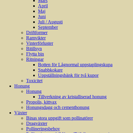
Mars
April
Maj
Juni
Juli / Augusti
September
Driftformer
Ramvikter
Vinterförluster
Bitillsyn
Flytta bin
Ritningar
Botten för Lågnormal uppstaplingskupa
Snabbkokare
Uppställningsbänk för två kupor
Toxicitet
Honung
Honung
Tillverkning av kristalliserad honung
Propolis, kittvax
Honungsdagg och cementhonung
Växter
Binas stora uppgift som pollinatörer
Dragväxter
Pollineringsbehov