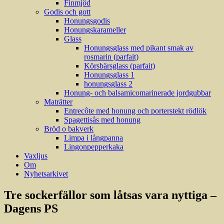
Finmjöd
Godis och gott
Honungsgodis
Honungskarameller
Glass
Honungsglass med pikant smak av
rosmarin (parfait)
Körsbärsglass (parfait)
Honungsglass 1
honungsglass 2
Honung- och balsamicomarinerade jordgubbar
Maträtter
Entrecôte med honung och porterstekt rödlök
Spagettisås med honung
Bröd o bakverk
Limpa i långpanna
Lingonpepperkaka
Vaxljus
Om
Nyhetsarkivet
Tre sockerfällor som låtsas vara nyttiga –
Dagens PS