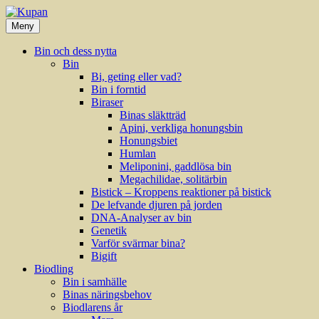
Hoppa
till
Meny
innehåll
Bin och dess nytta
Bin
Bi, geting eller vad?
Bin i forntid
Biraser
Binas släktträd
Apini, verkliga honungsbin
Honungsbiet
Humlan
Meliponini, gaddlösa bin
Megachilidae, solitärbin
Bistick – Kroppens reaktioner på bistick
De lefvande djuren på jorden
DNA-Analyser av bin
Genetik
Varför svärmar bina?
Bigift
Biodling
Bin i samhälle
Binas näringsbehov
Biodlarens år