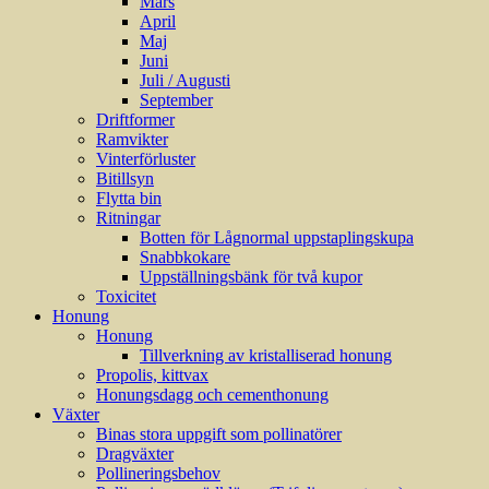
Mars
April
Maj
Juni
Juli / Augusti
September
Driftformer
Ramvikter
Vinterförluster
Bitillsyn
Flytta bin
Ritningar
Botten för Lågnormal uppstaplingskupa
Snabbkokare
Uppställningsbänk för två kupor
Toxicitet
Honung
Honung
Tillverkning av kristalliserad honung
Propolis, kittvax
Honungsdagg och cementhonung
Växter
Binas stora uppgift som pollinatörer
Dragväxter
Pollineringsbehov