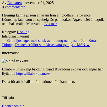
Av
Dronaren
|
november 21, 2025
0 kommentarer
Honung
känns ju som en kram från en biodlare i Provence.
Lönnsirap låter som en spahelg för pannkakor. Agave. Det är tequila
utan baksmälla. Men vad …
Läs mer
Kategori:
Honung
Inläggsnavigering
←
Stabil ljus lager med smak av honung och ljust bröd – Borås
Tidning
Tre sockerfällor som låtsas vara nyttiga – MSN
→
Information
Lillabi – Småskalig biodling bland Risvedens skogar och ängar har
flyttat till
https://lillabi.kupan.se/
Detta för att behålla informationen för framtiden.
Till salu
Böcker om bin
.