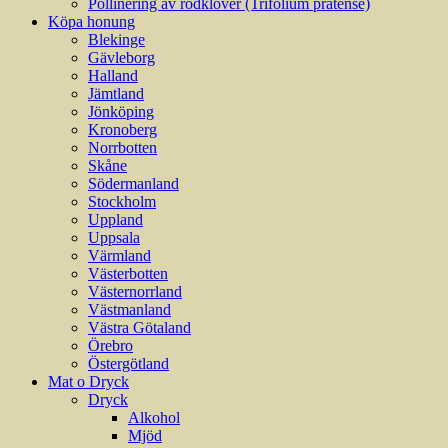
Pollinering av rödklöver (Trifolium pratense)
Köpa honung
Blekinge
Gävleborg
Halland
Jämtland
Jönköping
Kronoberg
Norrbotten
Skåne
Södermanland
Stockholm
Uppland
Uppsala
Värmland
Västerbotten
Västernorrland
Västmanland
Västra Götaland
Örebro
Östergötland
Mat o Dryck
Dryck
Alkohol
Mjöd